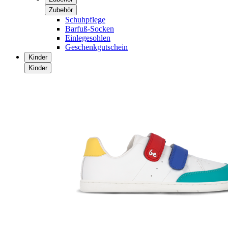
Zubehör
Schuhpflege
Barfuß-Socken
Einlegesohlen
Geschenkgutschein
Kinder
Kinder