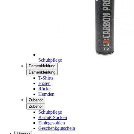
Schuhpflege
Damenkleidung
Damenkleidung
T-Shirts
Hosen
Röcke
Hemden
Zubehör
Zubehör
Schuhpflege
Barfuß-Socken
Einlegesohlen
Geschenkgutschein