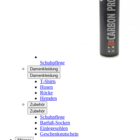
Schuhpflege
Damenkleidung
Damenkleidung
T-Shirts
Hosen
Röcke
Hemden
Zubehör
Zubehör
Schuhpflege
Barfuß-Socken
Einlegesohlen
Geschenkgutschein