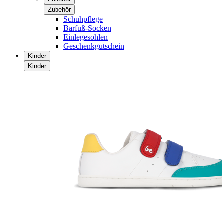
Zubehör
Schuhpflege
Barfuß-Socken
Einlegesohlen
Geschenkgutschein
Kinder
Kinder