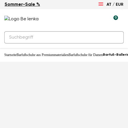
Sommer-Sale %
AT / EUR
0
Startseite
Barfußschuhe aus Premiummaterialien
Barfußschuhe für Damen
Barfuß-Balleri