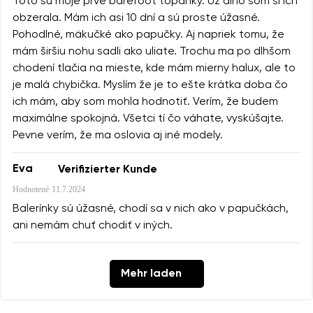
Toto sú moje prvé barefoot topánky. Už dlho som si ich
obzerala. Mám ich asi 10 dní a sú proste úžasné.
Pohodlné, mäkučké ako papučky. Aj napriek tomu, že
mám širšiu nohu sadli ako uliate. Trochu ma po dlhšom
chodení tlačia na mieste, kde mám mierny halux, ale to
je malá chybička. Myslím že je to ešte krátka doba čo
ich mám, aby som mohla hodnotiť. Verím, že budem
maximálne spokojná. Všetci tí čo váhate, vyskúšajte.
Pevne verím, že ma oslovia aj iné modely.
Eva
Verifizierter Kunde
Hodnotené
11.7.2024
Balerínky sú úžasné, chodí sa v nich ako v papučkách,
ani nemám chuť chodiť v iných.
Mehr laden