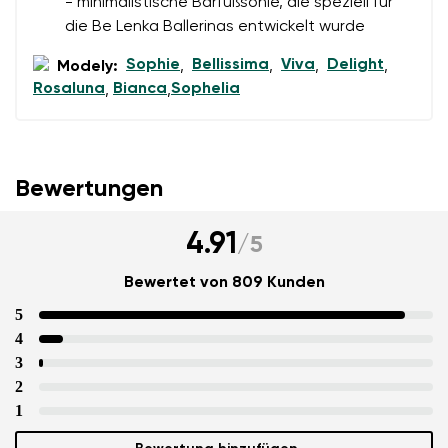
- minimalistische Barfußsohle, die speziell für
die Be Lenka Ballerinas entwickelt wurde
Sophie
Bellissima
Viva
Delight
Modely:
,
,
,
,
Rosaluna
Bianca
Sophelia
,
,
Bewertungen
4.91
/
5
Bewertet von 809 Kunden
5
4
3
2
1