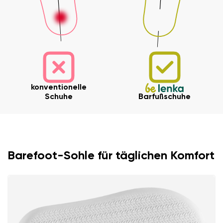
konventionelle
Schuhe
Barfußschuhe
Ihr Vor- und Nachname
Dein Name
Variante
Barefoot-Sohle für täglichen Komfort
Deine E-Mail
Bestellnummer
Land ändern
Variante
Lieferland auswählen