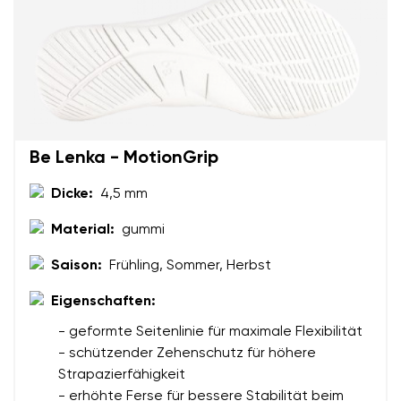
Ihr Vor- und Nachname
Dein Name
Variante
Be Lenka - MotionGrip
Deine E-Mail
Dicke:
4,5 mm
Material:
gummi
Bestellnummer
Land ändern
Variante
Saison:
Frühling, Sommer, Herbst
Lieferland auswählen
Eigenschaften:
Textbewertung
- geformte Seitenlinie für maximale Flexibilität
- schützender Zehenschutz für höhere
Frage
Sprache auswählen
Strapazierfähigkeit
- erhöhte Ferse für bessere Stabilität beim