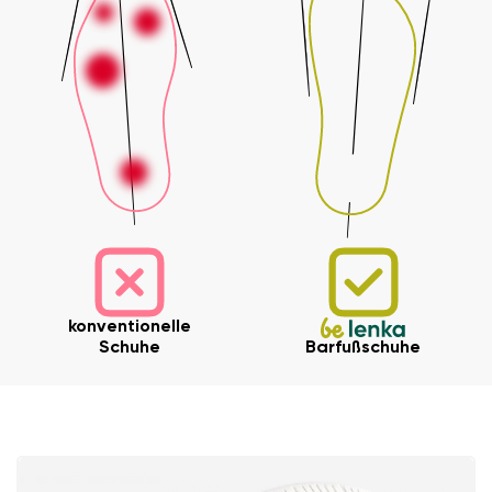
konventionelle
Schuhe
Barfußschuhe