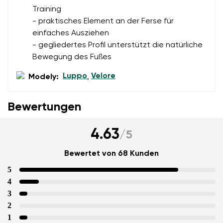
Training
Bewertung
- praktisches Element an der Ferse für
einfaches Ausziehen
Ich bin mit der Verarbeitung der eingegebenen
Bestätigen
- gegliedertes Profil unterstützt die natürliche
personenbezogenen Daten im Sinne von
dieser
Ich bin mit der Verarbeitung der eingegebenen
Bewegung des Fußes
Bedingungen
und deren Veröffentlichung
personenbezogenen Daten im Sinne von
dieser
einverstanden.
Bedingungen
und deren Veröffentlichung
Luppo
Velore
Modely:
,
einverstanden.
Bewertungen
Bewertung hinzufügen
4.63
/
5
Bewertet von 68 Kunden
5
4
3
2
1