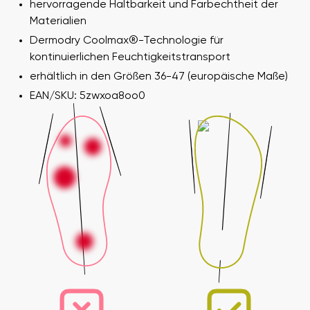
hervorragende Haltbarkeit und Farbechtheit der
Materialien
Dermodry Coolmax®-Technologie für
Ihr Vor- und Nachname
kontinuierlichen Feuchtigkeitstransport
erhältlich in den Größen 36-47 (europäische Maße)
EAN/SKU: 5zwxoa8oo0
Dein Name
Variante
Deine E-Mail
Bestellnummer
Land ändern
Variante
Lieferland auswählen
Textbewertung
Frage
Sprache auswählen