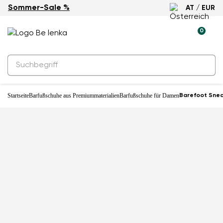
Sommer-Sale %
AT / EUR
0
Startseite
Barfußschuhe aus Premiummaterialien
Barfußschuhe für Damen
Barefoot Snea