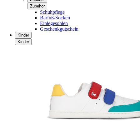
Zubehör
Schuhpflege
Barfuß-Socken
Einlegesohlen
Geschenkgutschein
Kinder
Kinder