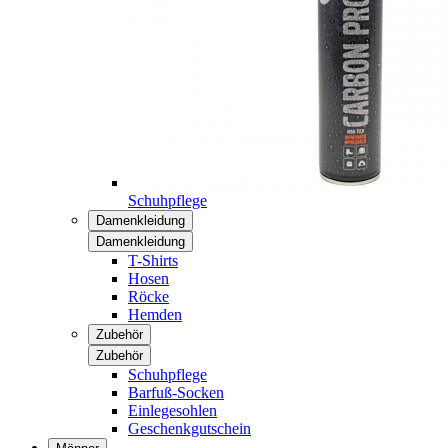
Schuhpflege
Damenkleidung
Damenkleidung
T-Shirts
Hosen
Röcke
Hemden
Zubehör
Zubehör
Schuhpflege
Barfuß-Socken
Einlegesohlen
Geschenkgutschein