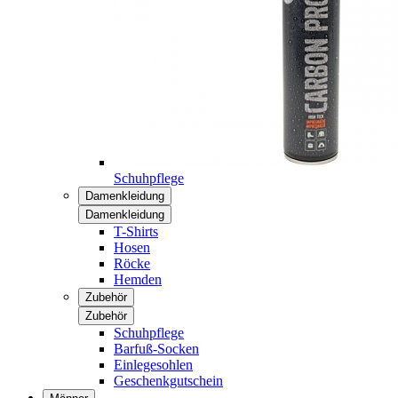
Schuhpflege
Damenkleidung
Damenkleidung
T-Shirts
Hosen
Röcke
Hemden
Zubehör
Zubehör
Schuhpflege
Barfuß-Socken
Einlegesohlen
Geschenkgutschein