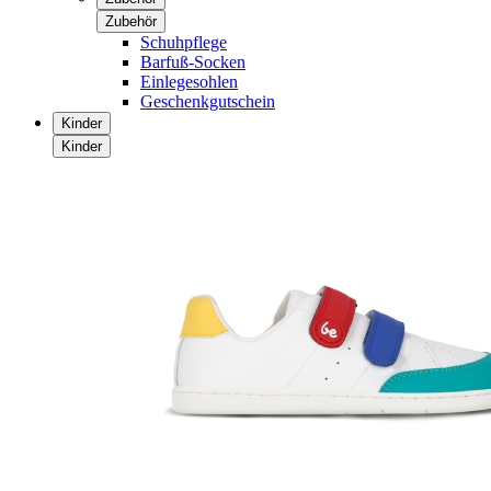
Zubehör
Schuhpflege
Barfuß-Socken
Einlegesohlen
Geschenkgutschein
Kinder
Kinder