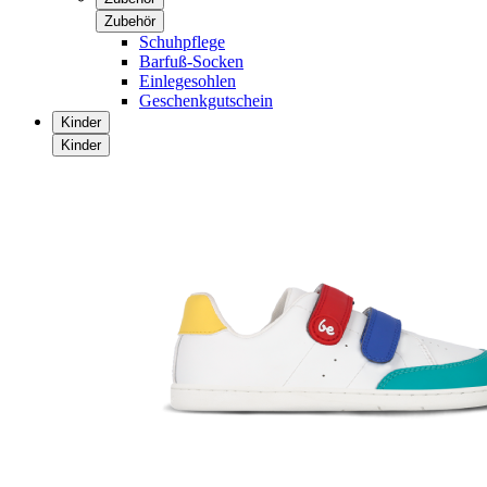
Zubehör
Schuhpflege
Barfuß-Socken
Einlegesohlen
Geschenkgutschein
Kinder
Kinder