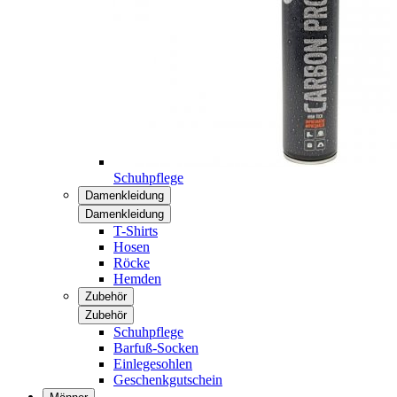
Schuhpflege
Damenkleidung
Damenkleidung
T-Shirts
Hosen
Röcke
Hemden
Zubehör
Zubehör
Schuhpflege
Barfuß-Socken
Einlegesohlen
Geschenkgutschein