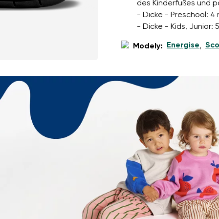
des Kinderfußes und p
- Dicke - Preschool: 4 
- Dicke - Kids, Junior:
Energise
Sco
Modely:
,