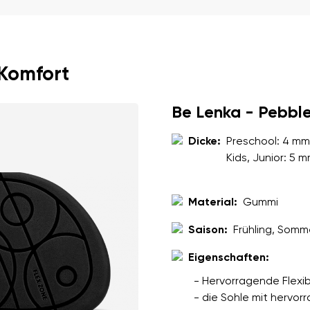
Sprache auswählen
ung der eingegebenen personenbezogenen Daten im Sinne von
dies
 Komfort
den.
Bestätigen
Be Lenka - Pebbl
ung der eingegebenen personenbezogenen Daten im Sinne von
dies
den.
Dicke:
Preschool: 4 mm
Kids, Junior: 5 
Bewertung hinzufügen
Material:
Gummi
Saison:
Frühling, Somm
Eigenschaften:
- Hervorragende Flexibi
- die Sohle mit hervo