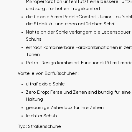
Mikroperforation unterstützt eine bessere Luftzi
und sorgt für hohen Tragekomfort.
die flexible 5 mm PebbleComfort Junior-Laufsohl
die Stabilität und einen natürlichen Schritt
Nähte an der Sohle verlängern die Lebensdauer
Schuhs
einfach kombinierbare Farbkombinationen in zei
Tönen
Ihr Vor- und Nachname
Retro-Design kombiniert Funktionalität mit mode
Dein Name
Vorteile von Barfußschuhen:
ultraflexible Sohle
Zero Drop: Ferse und Zehen sind bündig für eine
Variante
Bestellnummer
Haltung
geräumige Zehenbox für Ihre Zehen
leichter Schuh
Frage
Typ: Straßenschuhe
Textbewertung