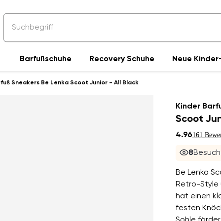
Barfußschuhe
Recovery Schuhe
Neue Kinder-
rfuß Sneakers Be Lenka Scoot Junior - All Black
Kinder Barf
Scoot Juni
4.96
161 Bewe
9
Besuche
Be Lenka Sco
Retro-Style 
hat einen kl
festen Knöch
Sohle förder