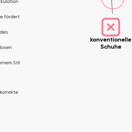
rkulation
e fördert
 des
konventionelle
Schuhe
tlosen
Deine E-Mail
rnem Stil
Variante
 korrekte
Land ändern
Lieferland auswählen