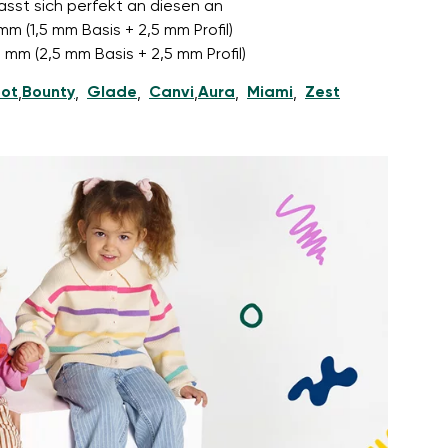
asst sich perfekt an diesen an
mm (1,5 mm Basis + 2,5 mm Profil)
 5 mm (2,5 mm Basis + 2,5 mm Profil)
ot
Bounty
Glade
Canvi
Aura
Miami
Zest
,
,
,
,
,
,