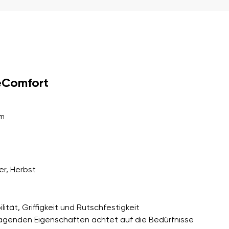
er Bedingungen
und deren
eComfort
er Bedingungen
und deren
mm
er, Herbst
lität, Griffigkeit und Rutschfestigkeit
rragenden Eigenschaften achtet auf die Bedürfnisse