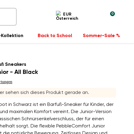
0
EUR
Kollektion
Back to School
Sommer-Sale %
uß Sneakers
or - All Black
rtungen
r sehen sich dieses Produkt gerade an.
ot in Schwarz ist ein Barfuß-Sneaker für Kinder, der
und maximalen Komfort vereint. Die Junior-Version
assischen Schnürsenkelverschluss, der für einen
elhalt sorgt. Die flexible PebbleComfort Junior
t die natürliche Bewegung. Zeitloses Design und