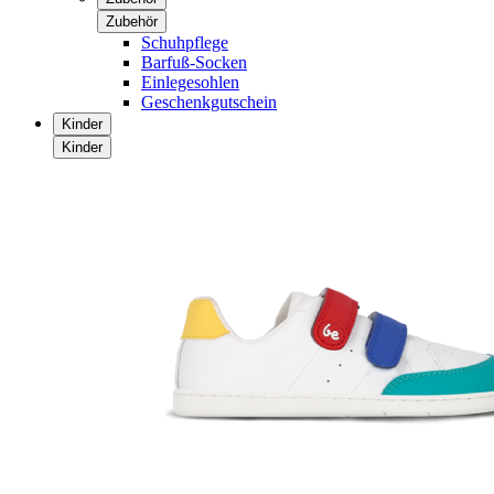
Zubehör
Schuhpflege
Barfuß-Socken
Einlegesohlen
Geschenkgutschein
Kinder
Kinder