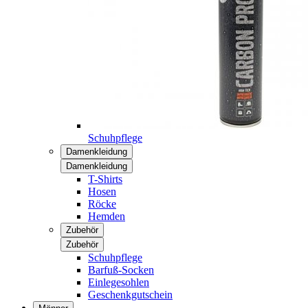
Schuhpflege
Damenkleidung
Damenkleidung
T-Shirts
Hosen
Röcke
Hemden
Zubehör
Zubehör
Schuhpflege
Barfuß-Socken
Einlegesohlen
Geschenkgutschein