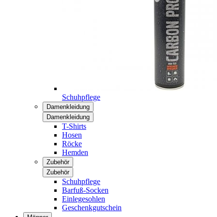
Schuhpflege
Damenkleidung
Damenkleidung
T-Shirts
Hosen
Röcke
Hemden
Zubehör
Zubehör
Schuhpflege
Barfuß-Socken
Einlegesohlen
Geschenkgutschein