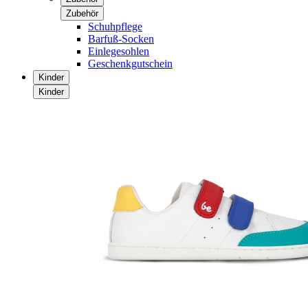
Zubehör
Schuhpflege
Barfuß-Socken
Einlegesohlen
Geschenkgutschein
Kinder
Kinder