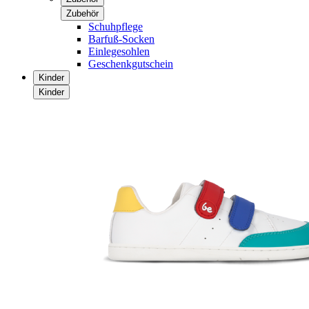
Zubehör
Schuhpflege
Barfuß-Socken
Einlegesohlen
Geschenkgutschein
Kinder
Kinder