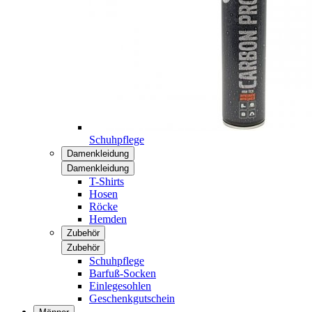
Schuhpflege
Damenkleidung
Damenkleidung
T-Shirts
Hosen
Röcke
Hemden
Zubehör
Zubehör
Schuhpflege
Barfuß-Socken
Einlegesohlen
Geschenkgutschein