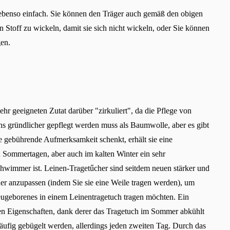
Sprache auswählen
 ebenso einfach. Sie können den Träger auch gemäß den obigen
Stoff zu wickeln, damit sie sich nicht wickeln, oder Sie können
en.
Bestätigen
ehr geeigneten Zutat darüber "zirkuliert", da die Pflege von
achs gründlicher gepflegt werden muss als Baumwolle, aber es gibt
 gebührende Aufmerksamkeit schenkt, erhält sie eine
n Sommertagen, aber auch im kalten Winter ein sehr
schwimmer ist. Leinen-Tragetűcher sind seitdem neuen stärker und
her anzupassen (indem Sie sie eine Weile tragen werden), um
ugeborenes in einem Leinentragetuch tragen möchten. Ein
hen Eigenschaften, dank derer das Tragetuch im Sommer abkühlt
ufig gebügelt werden, allerdings jeden zweiten Tag. Durch das