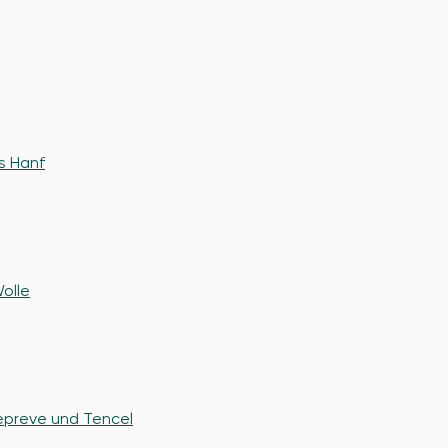
s Hanf
olle
epreve und Tencel