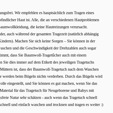
ungsfrei. Wir empfehlen es hauptsächlich zum Tragen eines
indlicher Haut ist. Alle, die an verschiedenen Hautproblemen
aumwollkleidung, die keine Hautreizungen verursacht.
er, auch während der gesamten Tragezeit (natürlich abhängig
ndern). Machen Sie sich keine Sorgen – Sie können in der
waschen und die Geschwindigkeit der Drehzahlen auch sogar
stimmt, dass Sie Baumwoll-Tragetűcher auch mit einem
 Sie dies immer auf dem Etikett des jeweiligen Tragetuchs
on Müttern ist, dass der Baumwoll-Tragetuch nach dem Waschen
ie werden beim Bügeln nichts verderben. Durch das Bügeln wird
Land ändern
lle eingestellt, und Sie können es gut machen, wenn Sie das
Lieferland auswählen
Material für das Tragetuch für Neugeborene und Babys mit
sfreie Natur sehr schätzen - auch wenn das Tragetuch schnell
chnell und einfach waschen und trocknen und tragen es weiter :)