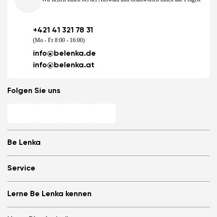
+421 41 321 78 31
(Mo - Fr 8:00 - 16:00)
info@belenka.de
info@belenka.at
Folgen Sie uns
Be Lenka
Barfuß-Filialen
Service
Store Locator
Über uns
Häufig gestellte Fragen
Lerne Be Lenka kennen
Be Lenka in den Medien
Anmelden
Cookies
Be Lenka empfehlen &amp; Geld verdienen
Be Lenka Magazin