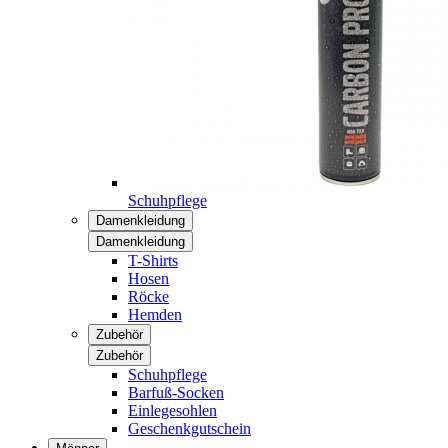
Schuhpflege
Damenkleidung
Damenkleidung
T-Shirts
Hosen
Röcke
Hemden
Zubehör
Zubehör
Schuhpflege
Barfuß-Socken
Einlegesohlen
Geschenkgutschein