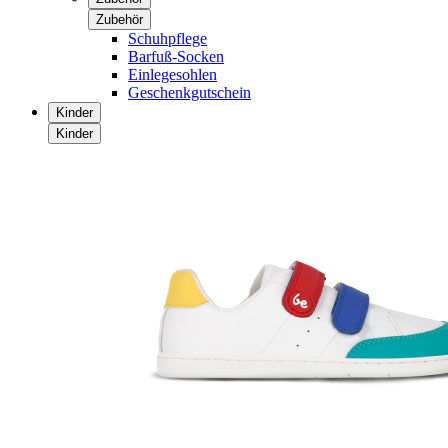
Zubehör
Schuhpflege
Barfuß-Socken
Einlegesohlen
Geschenkgutschein
Kinder
Kinder