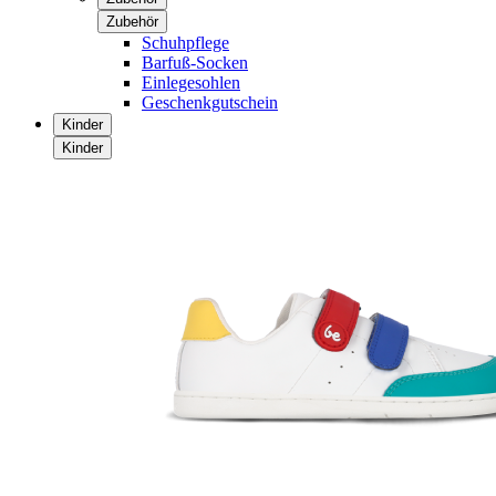
Zubehör
Schuhpflege
Barfuß-Socken
Einlegesohlen
Geschenkgutschein
Kinder
Kinder