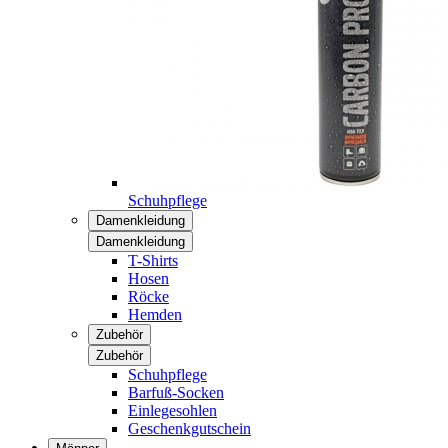
Schuhpflege
Damenkleidung
Damenkleidung
T-Shirts
Hosen
Röcke
Hemden
Zubehör
Zubehör
Schuhpflege
Barfuß-Socken
Einlegesohlen
Geschenkgutschein