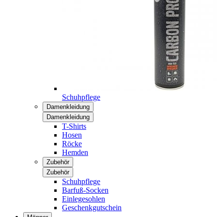
Schuhpflege
Damenkleidung
Damenkleidung
T-Shirts
Hosen
Röcke
Hemden
Zubehör
Zubehör
Schuhpflege
Barfuß-Socken
Einlegesohlen
Geschenkgutschein