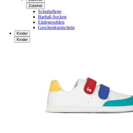
Zubehör
Schuhpflege
Barfuß-Socken
Einlegesohlen
Geschenkgutschein
Kinder
Kinder