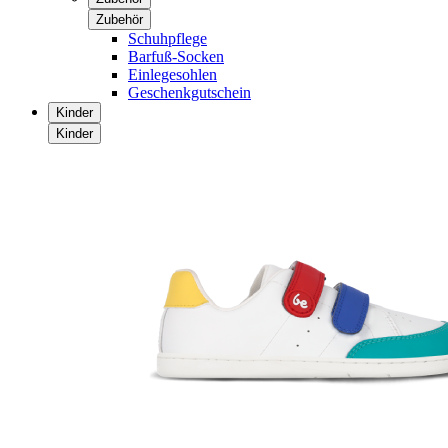
Zubehör
Schuhpflege
Barfuß-Socken
Einlegesohlen
Geschenkgutschein
Kinder
Kinder