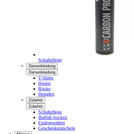
Schuhpflege
Damenkleidung
Damenkleidung
T-Shirts
Hosen
Röcke
Hemden
Zubehör
Zubehör
Schuhpflege
Barfuß-Socken
Einlegesohlen
Geschenkgutschein