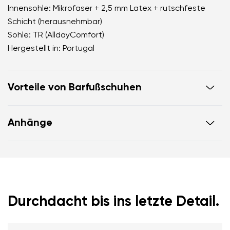
Innensohle: Mikrofaser + 2,5 mm Latex + rutschfeste
Schicht (herausnehmbar)
Sohle: TR (AlldayComfort)
Hergestellt in: Portugal
Vorteile von Barfußschuhen
ahmen das Barfußgehen perfekt nach
Anhänge
die anatomische Form des Schuhs bietet großzügig
Platz für die Zehen
Garantiekarte
Anleitung zur Schuhpflege
Zero Drop hält Ferse und Zehen auf gleicher Höhe
für eine korrekte Körperhaltung
die 5 mm starke Stimulationssohle aktiviert die
Nervenenden des Fußes
Durchdacht bis ins letzte Detail.
flexible Materialien unterstützen die Funktion von
Muskeln und Sehnen des Fußes