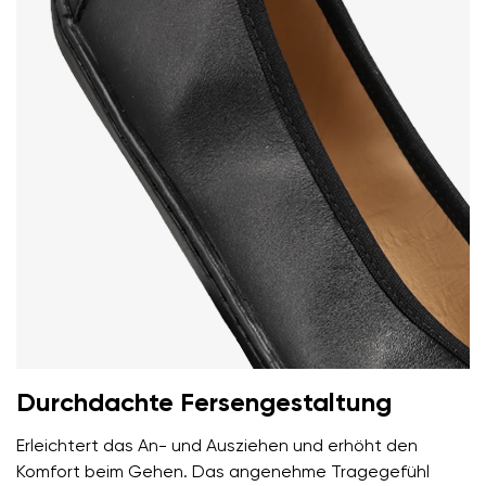
Ihr Vor- und Nachname
Dein Name
Variante
Deine E-Mail
Bestellnummer
Land ändern
Variante
Lieferland auswählen
Textbewertung
Durchdachte Fersengestaltung
Frage
Sprache auswählen
Erleichtert das An- und Ausziehen und erhöht den
Komfort beim Gehen. Das angenehme Tragegefühl