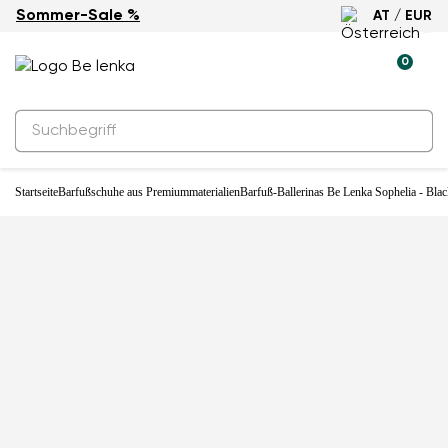
Sommer-Sale %
AT / EUR
-27%
0
Startseite
Barfußschuhe aus Premiummaterialien
Barfuß-Ballerinas Be Lenka Sophelia - Bla