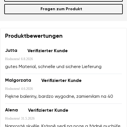
Fragen zum Produkt
Produktbewertungen
Jutta
Verifizierter Kunde
Hodnotené
6.8.2026
gutes Material, schnelle und sichere Lieferung
Malgorzata
Verifizierter Kunde
Hodnotené
4.6.2026
Piękne baleriny, bardzo wygodne, zamieniłam na 40
Alena
Verifizierter Kunde
Hodnotené
31.5.2026
Naprosté skvěle. Krásně sedí na noze a žádné puchýře