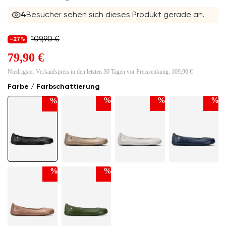
3
Besucher sehen sich dieses Produkt gerade an.
109,90 €
-27%
79,90 €
Niedrigster Verkaufspreis in den letzten 30 Tagen vor Preissenkung:
109,90 €
Farbe / Farbschattierung
%
%
%
%
%
%